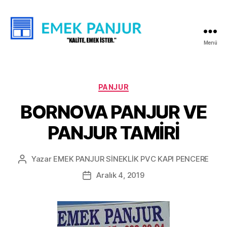
Menü
ELEKTRİKLİ
PANJUR
SİNEKLİK
PVC
Kategoriler
PANJUR
KAPI
BORNOVA PANJUR VE
PENCERE
İMALAT
PANJUR TAMİRİ
MONTAJ
VE
TAMİRİ
Yazar
EMEK PANJUR SİNEKLİK PVC KAPI PENCERE
Yazının
yazarı
Aralık 4, 2019
Yazı
tarihi